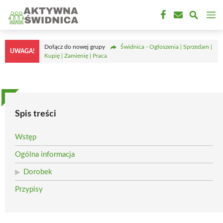
Przejdź
M
do
treści
Dołącz do nowej grupy
Świdnica - Ogłoszenia | Sprzedam |
UWAGA!
Kupię | Zamienię | Praca
Spis treści
Wstęp
Ogólna informacja
Dorobek
Przypisy