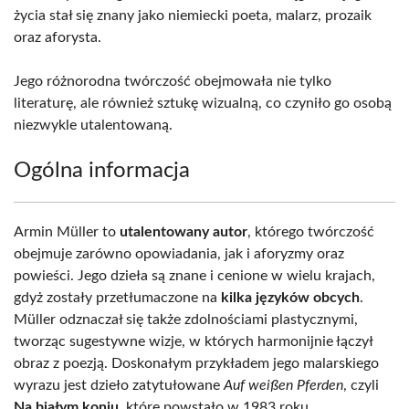
życia stał się znany jako niemiecki poeta, malarz, prozaik
oraz aforysta.
Jego różnorodna twórczość obejmowała nie tylko
literaturę, ale również sztukę wizualną, co czyniło go osobą
niezwykle utalentowaną.
Ogólna informacja
Armin Müller to
utalentowany autor
, którego twórczość
obejmuje zarówno opowiadania, jak i aforyzmy oraz
powieści. Jego dzieła są znane i cenione w wielu krajach,
gdyż zostały przetłumaczone na
kilka języków obcych
.
Müller odznaczał się także zdolnościami plastycznymi,
tworząc sugestywne wizje, w których harmonijnie łączył
obraz z poezją. Doskonałym przykładem jego malarskiego
wyrazu jest dzieło zatytułowane
Auf weißen Pferden
, czyli
Na białym koniu
, które powstało w 1983 roku.