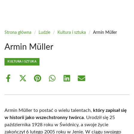
Strona główna
/
Ludzie
/
Kultura i sztuka
/
Armin Müller
Armin Müller
KULTURA I SZTUKA
Share
Share
Share
Share
Share
Share
on
on
on
on
on
on
Facebook
X
Pinterest
WhatsApp
LinkedIn
Email
(Twitter)
Armin Müller to postać o wielu talentach,
który zapisał się
w historii jako wszechstronny twórca
. Urodził się 25
października 1928 roku w Świdnicy, a swoje życie
zakończył 6 lutego 2005 roku w Jenie. W ciągu swojego