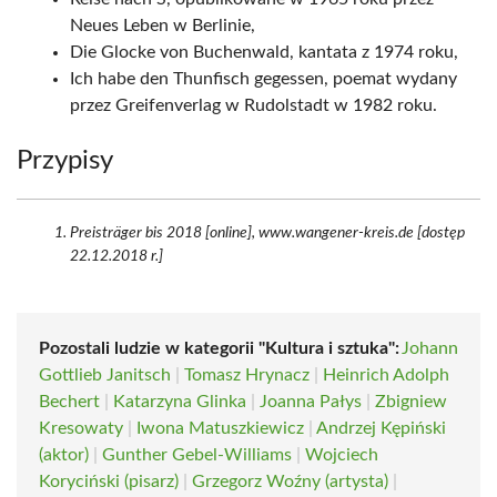
Neues Leben w Berlinie,
Die Glocke von Buchenwald, kantata z 1974 roku,
Ich habe den Thunfisch gegessen, poemat wydany
przez Greifenverlag w Rudolstadt w 1982 roku.
Przypisy
Preisträger bis 2018 [online], www.wangener-kreis.de [dostęp
22.12.2018 r.]
Pozostali ludzie w kategorii "Kultura i sztuka":
Johann
Gottlieb Janitsch
|
Tomasz Hrynacz
|
Heinrich Adolph
Bechert
|
Katarzyna Glinka
|
Joanna Pałys
|
Zbigniew
Kresowaty
|
Iwona Matuszkiewicz
|
Andrzej Kępiński
(aktor)
|
Gunther Gebel-Williams
|
Wojciech
Koryciński (pisarz)
|
Grzegorz Woźny (artysta)
|