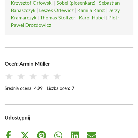
Krzysztof Orłowski
|
Sobel (piosenkarz)
|
Sebastian
Banaszczyk
|
Leszek Orlewicz
|
Kamila Karst
|
Jerzy
Kramarczyk
|
Thomas Stoltzer
|
Karol Hubel
|
Piotr
Paweł Drozdowicz
Oceń: Armin Müller
★
★
★
★
★
Średnia ocena:
4.99
Liczba ocen:
7
Udostępnij
Share
Share
Share
Share
Share
Share