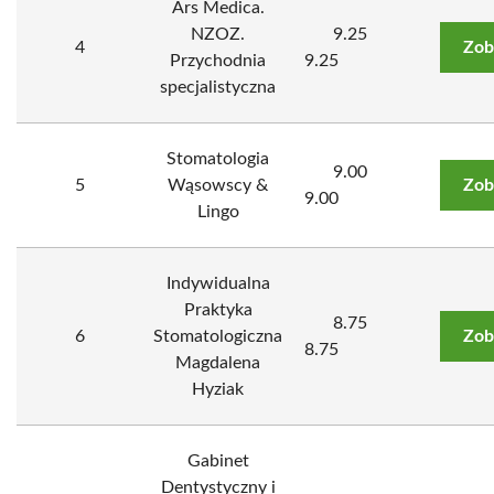
Ars Medica.
NZOZ.
9.25
4
Zob
Przychodnia
9.25
specjalistyczna
Stomatologia
9.00
5
Wąsowscy &
Zob
9.00
Lingo
Indywidualna
Praktyka
8.75
6
Stomatologiczna
Zob
8.75
Magdalena
Hyziak
Gabinet
Dentystyczny i