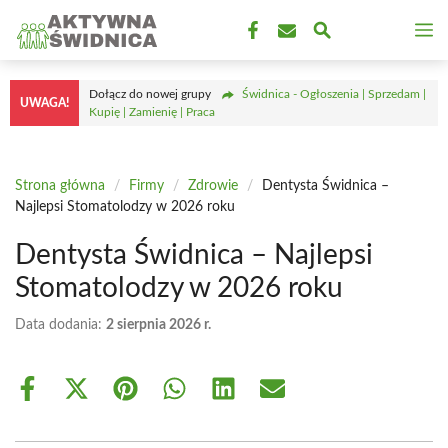
Przejdź
M
do
treści
Dołącz do nowej grupy
Świdnica - Ogłoszenia | Sprzedam |
UWAGA!
Kupię | Zamienię | Praca
Strona główna
/
Firmy
/
Zdrowie
/
Dentysta Świdnica –
Najlepsi Stomatolodzy w 2026 roku
Dentysta Świdnica – Najlepsi
Stomatolodzy w 2026 roku
Data dodania:
2 sierpnia 2026 r.
Share
Share
Share
Share
Share
Share
on
on
on
on
on
on
Facebook
X
Pinterest
WhatsApp
LinkedIn
Email
(Twitter)