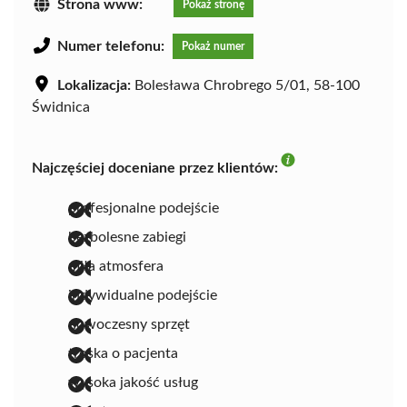
Strona www:
Pokaż stronę
Numer telefonu:
Pokaż numer
Lokalizacja:
Bolesława Chrobrego 5/01, 58-100
Świdnica
Najczęściej doceniane przez klientów:
profesjonalne podejście
bezbolesne zabiegi
miła atmosfera
indywidualne podejście
nowoczesny sprzęt
troska o pacjenta
wysoka jakość usług