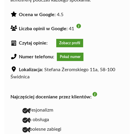
atmosferę podczas każdego spotkania.
Ocena w Google:
4.5
Liczba opinii w Google:
41
Czytaj opinie:
Zobacz profil
Numer telefonu:
Pokaż numer
Lokalizacja:
Stefana Żeromskiego 11a, 58-100
Świdnica
Najczęściej doceniane przez klientów:
profesjonalizm
miła obsługa
bezbolesne zabiegi