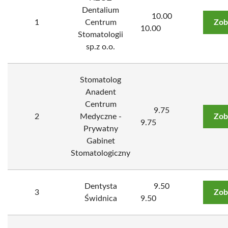
Dentalium
10.00
1
Centrum
Zob
10.00
Stomatologii
sp.z o.o.
Stomatolog
Anadent
Centrum
9.75
2
Medyczne -
Zob
9.75
Prywatny
Gabinet
Stomatologiczny
Dentysta
9.50
3
Zob
Świdnica
9.50