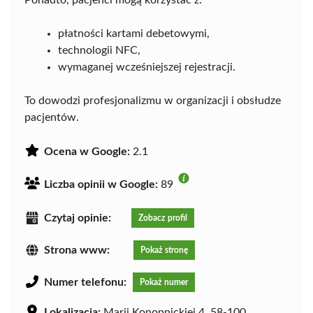
Ponadto, pacjenci mogą korzystać z:
płatności kartami debetowymi,
technologii NFC,
wymaganej wcześniejszej rejestracji.
To dowodzi profesjonalizmu w organizacji i obsłudze
pacjentów.
Ocena w Google:
2.1
Liczba opinii w Google:
89
Czytaj opinie:
Zobacz profil
Strona www:
Pokaż stronę
Numer telefonu:
Pokaż numer
Lokalizacja:
Marii Konopnickiej 4, 58-100