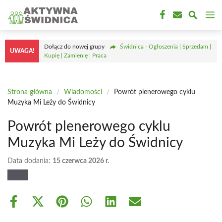
Przejdź
M
do
treści
Dołącz do nowej grupy
Świdnica - Ogłoszenia | Sprzedam |
UWAGA!
Kupię | Zamienię | Praca
Strona główna
/
Wiadomości
/
Powrót plenerowego cyklu
Muzyka Mi Leży do Świdnicy
Powrót plenerowego cyklu
Muzyka Mi Leży do Świdnicy
Data dodania:
15 czerwca 2026 r.
Share
Share
Share
Share
Share
Share
on
on
on
on
on
on
Facebook
X
Pinterest
WhatsApp
LinkedIn
Email