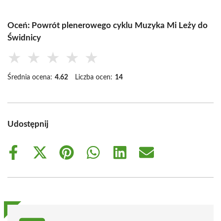
Oceń: Powrót plenerowego cyklu Muzyka Mi Leży do
Świdnicy
★
★
★
★
★
Średnia ocena:
4.62
Liczba ocen:
14
Udostępnij
Share
Share
Share
Share
Share
Share
on
on
on
on
on
on
Facebook
X
Pinterest
WhatsApp
LinkedIn
Email
(Twitter)