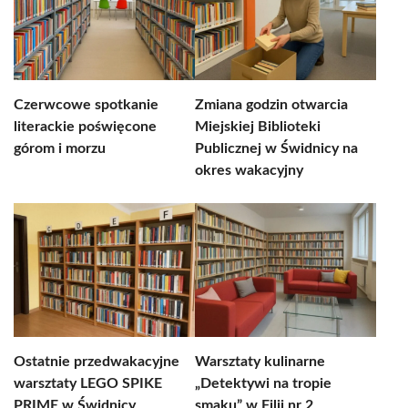
Czerwcowe spotkanie
Zmiana godzin otwarcia
literackie poświęcone
Miejskiej Biblioteki
górom i morzu
Publicznej w Świdnicy na
okres wakacyjny
Ostatnie przedwakacyjne
Warsztaty kulinarne
warsztaty LEGO SPIKE
„Detektywi na tropie
PRIME w Świdnicy
smaku” w Filii nr 2