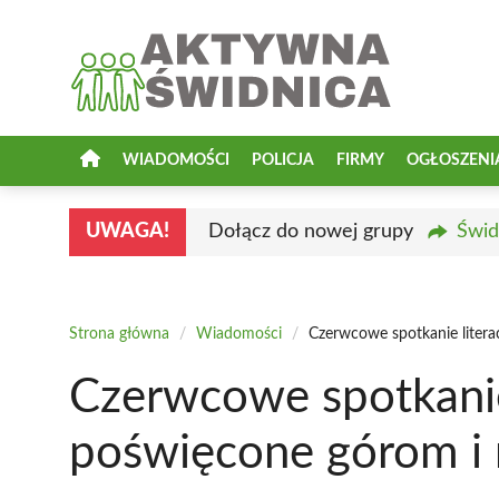
Przejdź
do
treści
WIADOMOŚCI
POLICJA
FIRMY
OGŁOSZENI
UWAGA!
Dołącz do nowej grupy
Świd
Strona główna
/
Wiadomości
/
Czerwcowe spotkanie liter
Czerwcowe spotkanie
poświęcone górom i