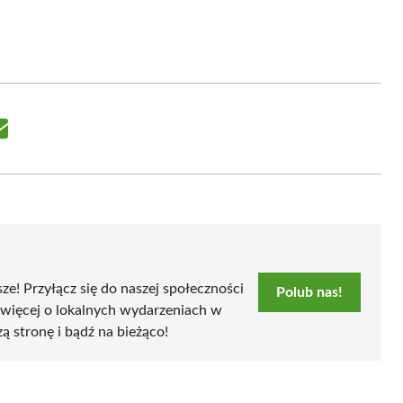
Share
on
Email
sze! Przyłącz się do naszej społeczności
Polub nas!
 więcej o lokalnych wydarzeniach w
zą stronę i bądź na bieżąco!