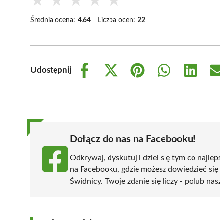
★
★
★
★
★
Średnia ocena:
4.64
Liczba ocen:
22
Udostępnij
Share
Share
Share
Share
Share
on
on
on
on
on
Facebook
X
Pinterest
WhatsApp
LinkedIn
(Twitter)
Dołącz do nas na Facebooku!
Odkrywaj, dyskutuj i dziel się tym co najlep
na Facebooku, gdzie możesz dowiedzieć się
Świdnicy. Twoje zdanie się liczy - polub nas