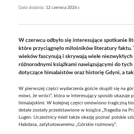
Data dodania:
12 czerwca 2026 r.
W czerwcu odbyło się interesujące spotkanie li
które przyciągnęło miłośników literatury faktu.
wieków fascynują i skrywają wiele niezwykłych hi
różnorodnymi książkami nawiązującymi do tych
dotyczące himalaistów oraz historię Gdyni, a ta
W pierwszej części wydarzenia goście skupili się na 
mówi, że wróci”, która w interesujący sposób ukazuje
himalajskimi. W kolejnej części omówiono tragiczną hi
detale zostały przedstawione w książce „Tragedia na Pr
Lugen. Uczestnicy mieli także okazję poznać polskie s
Habdasa, zatytułowanemu „Górskie rozmowy”.