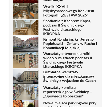
Wyniki XXVIII
Międzynarodowego Konkursu
Fotografii „ZESTAW 2026”
Spotkanie z Kacprem Kapsą
podczas II Świdnickiego
Festiwalu Literackiego
iKROPKA
Remont Ronda im. ks. Jerzego
Popiełuszki – Zmiany w Ruchu i
Komunikacji Miejskiej
Warsztaty o tworzeniu rolki
wideo o książkach podczas II
Świdnickiego Festiwalu
Literackiego iKROPKA
Bezpłatne warsztaty
integracyjne dla mieszkańców
Świdnicy z wyjazdem do Czech
Warsztaty komiksu
reporterskiego w Świdnicy –
„Opowiedz to obrazem”
Nowe miejsca parkingowe przy