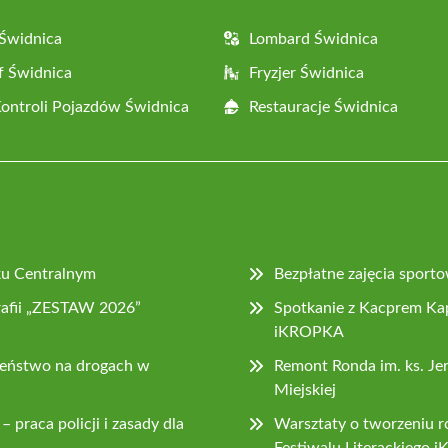
Świdnica
Lombard Świdnica
f Świdnica
Fryzjer Świdnica
Kontroli Pojazdów Świdnica
Restauracje Świdnica
ku Centralnym
Bezpłatne zajęcia sport
rafii „ZESTAW 2026”
Spotkanie z Kacprem Kap
iKROPKA
zeństwo na drogach w
Remont Ronda im. ks. Je
Miejskiej
 praca policji i zasady dla
Warsztaty o tworzeniu ro
Festiwalu Literackiego