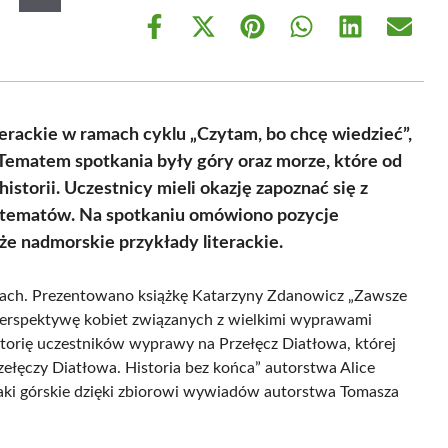
Share
Share
Share
Share
Share
Share
on
on
on
on
on
on
Facebook
X
Pinterest
WhatsApp
LinkedIn
Email
(Twitter)
terackie w ramach cyklu „Czytam, bo chcę wiedzieć”,
 Tematem spotkania były góry oraz morze, które od
storii. Uczestnicy mieli okazję zapoznać się z
 tematów. Na spotkaniu omówiono pozycje
kże nadmorskie przykłady literackie.
górach. Prezentowano książkę Katarzyny Zdanowicz „Zawsze
 perspektywę kobiet związanych z wielkimi wyprawami
storię uczestników wyprawy na Przełęcz Diatłowa, której
zełęczy Diatłowa. Historia bez końca” autorstwa Alice
zlaki górskie dzięki zbiorowi wywiadów autorstwa Tomasza