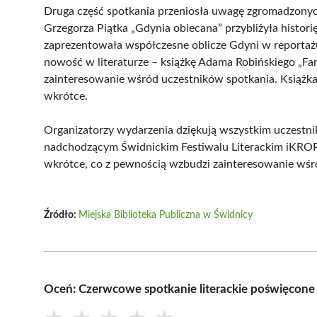
Druga część spotkania przeniosła uwagę zgromadzonych
Grzegorza Piątka „Gdynia obiecana” przybliżyła histo
zaprezentowała współczesne oblicze Gdyni w reportaż
nowość w literaturze – książkę Adama Robińskiego „Far
zainteresowanie wśród uczestników spotkania. Książka
wkrótce.
Organizatorzy wydarzenia dziękują wszystkim uczestnik
nadchodzącym Świdnickim Festiwalu Literackim iKROP
wkrótce, co z pewnością wzbudzi zainteresowanie wśró
Źródło:
Miejska Biblioteka Publiczna w Świdnicy
Oceń: Czerwcowe spotkanie literackie poświęcone