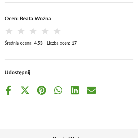
Oceń: Beata Woźna
★
★
★
★
★
Średnia ocena:
4.53
Liczba ocen:
17
Udostępnij
Share
Share
Share
Share
Share
Share
on
on
on
on
on
on
Facebook
X
Pinterest
WhatsApp
LinkedIn
Email
(Twitter)