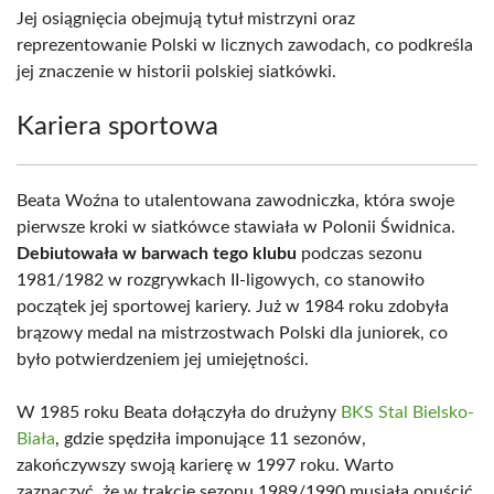
Jej osiągnięcia obejmują tytuł mistrzyni oraz
reprezentowanie Polski w licznych zawodach, co podkreśla
jej znaczenie w historii polskiej siatkówki.
Kariera sportowa
Beata Woźna to utalentowana zawodniczka, która swoje
pierwsze kroki w siatkówce stawiała w Polonii Świdnica.
Debiutowała w barwach tego klubu
podczas sezonu
1981/1982 w rozgrywkach II-ligowych, co stanowiło
początek jej sportowej kariery. Już w 1984 roku zdobyła
brązowy medal na mistrzostwach Polski dla juniorek, co
było potwierdzeniem jej umiejętności.
W 1985 roku Beata dołączyła do drużyny
BKS Stal Bielsko-
Biała
, gdzie spędziła imponujące 11 sezonów,
zakończywszy swoją karierę w 1997 roku. Warto
zaznaczyć, że w trakcie sezonu 1989/1990 musiała opuścić