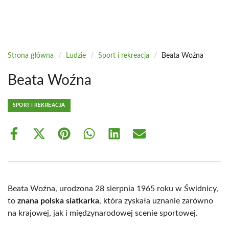
Strona główna
/
Ludzie
/
Sport i rekreacja
/
Beata Woźna
Beata Woźna
SPORT I REKREACJA
Share
Share
Share
Share
Share
Share
on
on
on
on
on
on
Facebook
X
Pinterest
WhatsApp
LinkedIn
Email
(Twitter)
Beata Woźna, urodzona 28 sierpnia 1965 roku w Świdnicy,
to
znana polska siatkarka
, która zyskała uznanie zarówno
na krajowej, jak i międzynarodowej scenie sportowej.