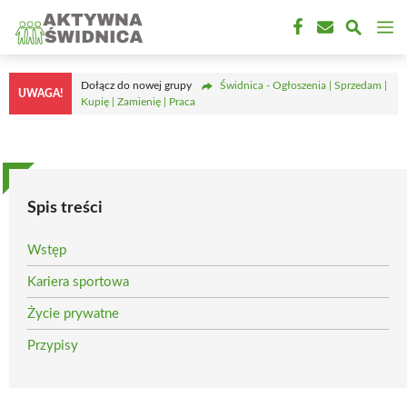
Przejdź
M
do
treści
Dołącz do nowej grupy
Świdnica - Ogłoszenia | Sprzedam |
UWAGA!
Kupię | Zamienię | Praca
Spis treści
Wstęp
Kariera sportowa
Życie prywatne
Przypisy