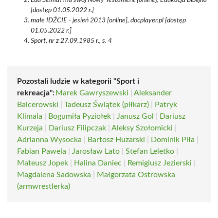
Lud Seimat ma swój Nowy Testament [online], Edukacja Biblijna
[dostęp 01.05.2022 r.]
małe IDŹCIE - jesień 2013 [online], docplayer.pl [dostęp
01.05.2022 r.]
Sport, nr z 27.09.1985 r., s. 4
Pozostali ludzie w kategorii "Sport i
rekreacja":
Marek Gawryszewski
|
Aleksander
Balcerowski
|
Tadeusz Świątek (piłkarz)
|
Patryk
Klimala
|
Bogumiła Pyziołek
|
Janusz Gol
|
Dariusz
Kurzeja
|
Dariusz Filipczak
|
Aleksy Szołomicki
|
Adrianna Wysocka
|
Bartosz Huzarski
|
Dominik Piła
|
Fabian Pawela
|
Jarosław Lato
|
Stefan Leletko
|
Mateusz Jopek
|
Halina Daniec
|
Remigiusz Jezierski
|
Magdalena Sadowska
|
Małgorzata Ostrowska
(armwrestlerka)