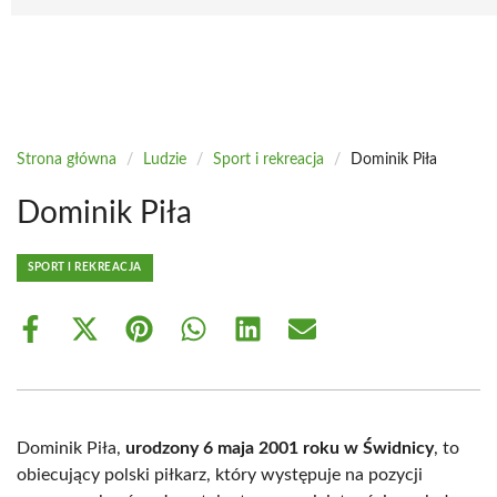
Strona główna
/
Ludzie
/
Sport i rekreacja
/
Dominik Piła
Dominik Piła
SPORT I REKREACJA
Share
Share
Share
Share
Share
Share
on
on
on
on
on
on
Facebook
X
Pinterest
WhatsApp
LinkedIn
Email
(Twitter)
Dominik Piła,
urodzony 6 maja 2001 roku w Świdnicy
, to
obiecujący polski piłkarz, który występuje na pozycji