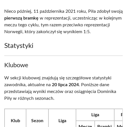
Nieco później, 11 października 2021 roku, Piła zdobył swoją
pierwszą bramkę
w reprezentacji, uczestnicząc w kolejnym
meczu tego cyklu, tym razem przeciwko reprezentacji
Norwegii, który zakończył się wynikiem 1:5.
Statystyki
Klubowe
W sekcji klubowej znajdują się szczegółowe statystyki
zawodnika, aktualne na
20 lipca 2024
. Poniższe dane
przedstawiają wyniki meczów oraz osiągnięcia Dominika
Piły w różnych sezonach.
Liga
Puc
Klub
Sezon
Liga
Mecze
Bramki
Mec