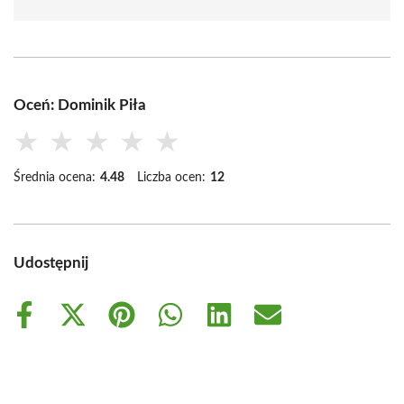
Oceń: Dominik Piła
★
★
★
★
★
Średnia ocena:
4.48
Liczba ocen:
12
Udostępnij
Share
Share
Share
Share
Share
Share
on
on
on
on
on
on
Facebook
X
Pinterest
WhatsApp
LinkedIn
Email
(Twitter)