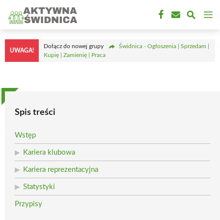
Przejdź
M
do
treści
Dołącz do nowej grupy
Świdnica - Ogłoszenia | Sprzedam |
UWAGA!
Kupię | Zamienię | Praca
Spis treści
Wstęp
Kariera klubowa
Kariera reprezentacyjna
Statystyki
Przypisy