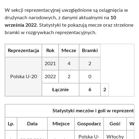
W sekcji reprezentacyjnej uwzględnione są osiągnięcia w
drużynach narodowych, z danymi aktualnymi na
10
września 2022
. Statystyki te pokazują mecze oraz strzelone
bramki w rozgrywkach reprezentacyjnych.
Reprezentacja
Rok
Mecze
Bramki
2021
4
2
Polska U-20
2022
2
0
Łącznie
6
2
Statystyki meczów i goli w reprezentacj
Lp.
Data
Miejsce
Gospodarz
Gość
Wyn
Polska U-
Włochy