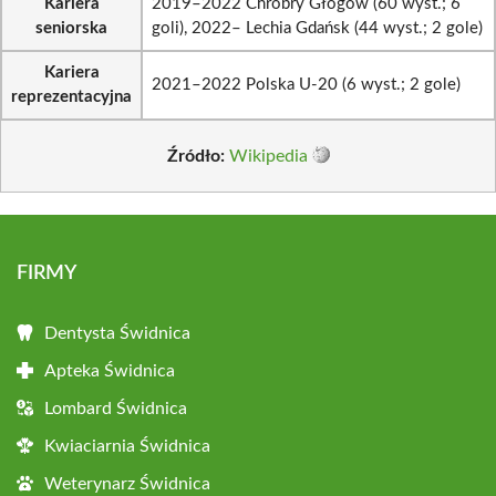
Kariera
2019–2022 Chrobry Głogów (60 wyst.; 6
seniorska
goli), 2022– Lechia Gdańsk (44 wyst.; 2 gole)
Kariera
2021–2022 Polska U-20 (6 wyst.; 2 gole)
reprezentacyjna
Źródło:
Wikipedia
FIRMY
Dentysta Świdnica
Apteka Świdnica
Lombard Świdnica
Kwiaciarnia Świdnica
Weterynarz Świdnica