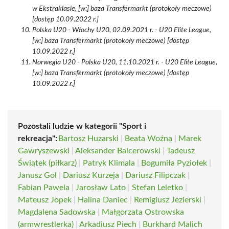
w Ekstraklasie, [w:] baza Transfermarkt (protokoły meczowe)
[dostęp 10.09.2022 r.]
Polska U20 - Włochy U20, 02.09.2021 r. - U20 Elite League,
[w:] baza Transfermarkt (protokoły meczowe) [dostęp
10.09.2022 r.]
Norwegia U20 - Polska U20, 11.10.2021 r. - U20 Elite League,
[w:] baza Transfermarkt (protokoły meczowe) [dostęp
10.09.2022 r.]
Pozostali ludzie w kategorii "Sport i
rekreacja":
Bartosz Huzarski
|
Beata Woźna
|
Marek
Gawryszewski
|
Aleksander Balcerowski
|
Tadeusz
Świątek (piłkarz)
|
Patryk Klimala
|
Bogumiła Pyziołek
|
Janusz Gol
|
Dariusz Kurzeja
|
Dariusz Filipczak
|
Fabian Pawela
|
Jarosław Lato
|
Stefan Leletko
|
Mateusz Jopek
|
Halina Daniec
|
Remigiusz Jezierski
|
Magdalena Sadowska
|
Małgorzata Ostrowska
(armwrestlerka)
|
Arkadiusz Piech
|
Burkhard Malich