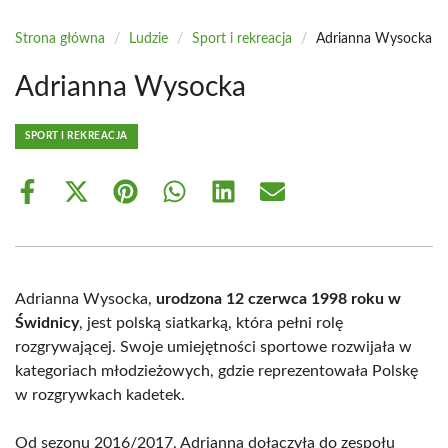
Strona główna
/
Ludzie
/
Sport i rekreacja
/
Adrianna Wysocka
Adrianna Wysocka
SPORT I REKREACJA
Share
Share
Share
Share
Share
Share
on
on
on
on
on
on
Facebook
X
Pinterest
WhatsApp
LinkedIn
Email
(Twitter)
Adrianna Wysocka,
urodzona 12 czerwca 1998 roku w
Świdnicy
, jest polską siatkarką, która pełni rolę
rozgrywającej. Swoje umiejętności sportowe rozwijała w
kategoriach młodzieżowych, gdzie reprezentowała Polskę
w rozgrywkach kadetek.
Od sezonu 2016/2017, Adrianna dołączyła do zespołu