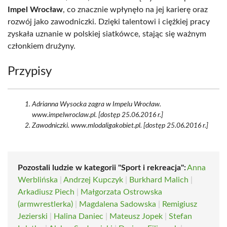
Impel Wrocław
, co znacznie wpłynęło na jej karierę oraz
rozwój jako zawodniczki. Dzięki talentowi i ciężkiej pracy
zyskała uznanie w polskiej siatkówce, stając się ważnym
członkiem drużyny.
Przypisy
Adrianna Wysocka zagra w Impelu Wrocław.
www.impelwroclaw.pl. [dostęp 25.06.2016 r.]
Zawodniczki. www.mlodaligakobiet.pl. [dostęp 25.06.2016 r.]
Pozostali ludzie w kategorii "Sport i rekreacja":
Anna
Werblińska
|
Andrzej Kupczyk
|
Burkhard Malich
|
Arkadiusz Piech
|
Małgorzata Ostrowska
(armwrestlerka)
|
Magdalena Sadowska
|
Remigiusz
Jezierski
|
Halina Daniec
|
Mateusz Jopek
|
Stefan