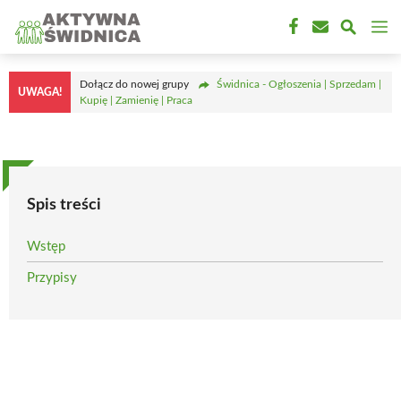
Przejdź
M
do
treści
Dołącz do nowej grupy
Świdnica - Ogłoszenia | Sprzedam |
UWAGA!
Kupię | Zamienię | Praca
Spis treści
Wstęp
Przypisy