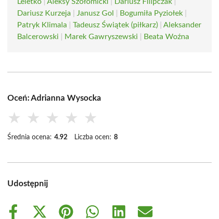
Leletko
|
Aleksy Szołomicki
|
Dariusz Filipczak
|
Dariusz Kurzeja
|
Janusz Gol
|
Bogumiła Pyziołek
|
Patryk Klimala
|
Tadeusz Świątek (piłkarz)
|
Aleksander
Balcerowski
|
Marek Gawryszewski
|
Beata Woźna
Oceń: Adrianna Wysocka
★
★
★
★
★
Średnia ocena:
4.92
Liczba ocen:
8
Udostępnij
Share
Share
Share
Share
Share
Share