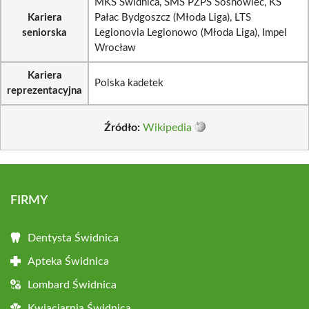
MKS Świdnica, SMS PZPS Sosnowiec, KS
Kariera
Pałac Bydgoszcz (Młoda Liga), LTS
seniorska
Legionovia Legionowo (Młoda Liga), Impel
Wrocław
Kariera
Polska kadetek
reprezentacyjna
Źródło:
Wikipedia
FIRMY
Dentysta Świdnica
Apteka Świdnica
Lombard Świdnica
Kwiaciarnia Świdnica