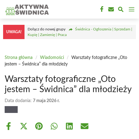
Przejdź
M
do
treści
Dołącz do nowej grupy
Świdnica - Ogłoszenia | Sprzedam |
UWAGA!
Kupię | Zamienię | Praca
Strona główna
/
Wiadomości
/
Warsztaty fotograficzne „Oto
jestem – Świdnica” dla młodzieży
Warsztaty fotograficzne „Oto
jestem – Świdnica” dla młodzieży
Data dodania:
7 maja 2026 r.
Share
Share
Share
Share
Share
Share
on
on
on
on
on
on
Facebook
X
Pinterest
WhatsApp
LinkedIn
Email