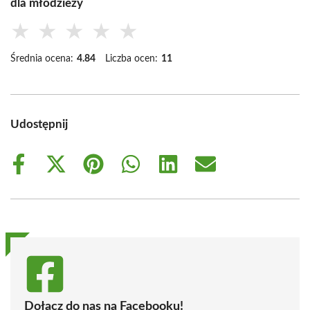
dla młodzieży
★
★
★
★
★
Średnia ocena:
4.84
Liczba ocen:
11
Udostępnij
Share
Share
Share
Share
Share
Share
on
on
on
on
on
on
Facebook
X
Pinterest
WhatsApp
LinkedIn
Email
(Twitter)
Dołącz do nas na Facebooku!