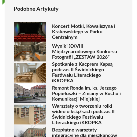
Podobne Artykuły
Koncert Motki, Kowaliszyna i
Krakowskiego w Parku
Centralnym
Wyniki XXVIII
Międzynarodowego Konkursu
Fotografii „ZESTAW 2026”
Spotkanie z Kacprem Kapsą
podczas II Świdnickiego
Festiwalu Literackiego
iKROPKA
Remont Ronda im. ks. Jerzego
Popiełuszki – Zmiany w Ruchu i
Komunikacji Miejskiej
Warsztaty o tworzeniu rolki
wideo o książkach podczas II
Świdnickiego Festiwalu
Literackiego iKROPKA
Bezpłatne warsztaty
integracyjne dla mieszkańców