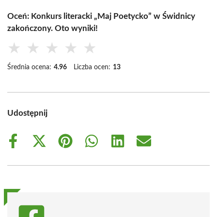
Oceń: Konkurs literacki „Maj Poetycko” w Świdnicy
zakończony. Oto wyniki!
★
★
★
★
★
Średnia ocena:
4.96
Liczba ocen:
13
Udostępnij
Share
Share
Share
Share
Share
Share
on
on
on
on
on
on
Facebook
X
Pinterest
WhatsApp
LinkedIn
Email
(Twitter)