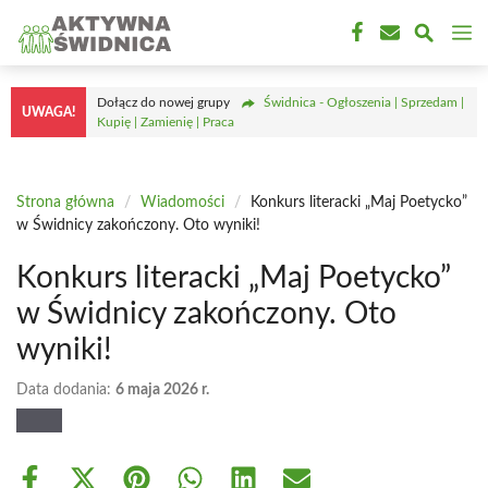
Przejdź
M
do
treści
Dołącz do nowej grupy
Świdnica - Ogłoszenia | Sprzedam |
UWAGA!
Kupię | Zamienię | Praca
Strona główna
/
Wiadomości
/
Konkurs literacki „Maj Poetycko”
w Świdnicy zakończony. Oto wyniki!
Konkurs literacki „Maj Poetycko”
w Świdnicy zakończony. Oto
wyniki!
Data dodania:
6 maja 2026 r.
Share
Share
Share
Share
Share
Share