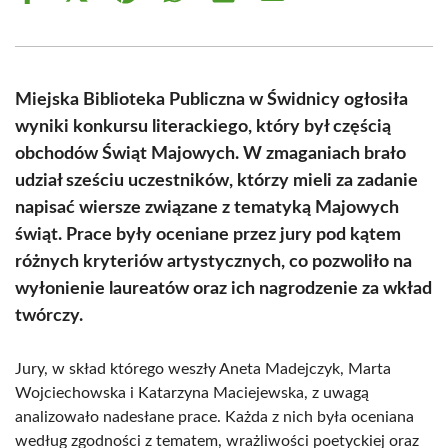
on
on
on
on
on
on
Facebook
X
Pinterest
WhatsApp
LinkedIn
Email
(Twitter)
Miejska Biblioteka Publiczna w Świdnicy ogłosiła
wyniki konkursu literackiego, który był częścią
obchodów Świąt Majowych. W zmaganiach brało
udział sześciu uczestników, którzy mieli za zadanie
napisać wiersze związane z tematyką Majowych
świąt. Prace były oceniane przez jury pod kątem
różnych kryteriów artystycznych, co pozwoliło na
wyłonienie laureatów oraz ich nagrodzenie za wkład
twórczy.
Jury, w skład którego weszły Aneta Madejczyk, Marta
Wojciechowska i Katarzyna Maciejewska, z uwagą
analizowało nadesłane prace. Każda z nich była oceniana
według zgodności z tematem, wrażliwości poetyckiej oraz