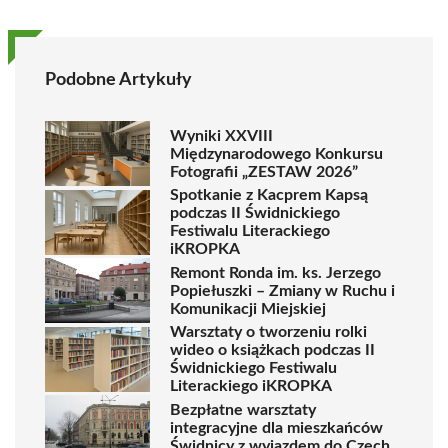
Podobne Artykuły
Wyniki XXVIII
Międzynarodowego Konkursu
Fotografii „ZESTAW 2026”
Spotkanie z Kacprem Kapsą
podczas II Świdnickiego
Festiwalu Literackiego
iKROPKA
Remont Ronda im. ks. Jerzego
Popiełuszki – Zmiany w Ruchu i
Komunikacji Miejskiej
Warsztaty o tworzeniu rolki
wideo o książkach podczas II
Świdnickiego Festiwalu
Literackiego iKROPKA
Bezpłatne warsztaty
integracyjne dla mieszkańców
Świdnicy z wyjazdem do Czech