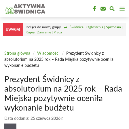
Przejdź
M
do
treści
Dołącz do nowej grupy
Świdnica - Ogłoszenia | Sprzedam |
UWAGA!
Kupię | Zamienię | Praca
Strona główna
/
Wiadomości
/
Prezydent Świdnicy z
absolutorium na 2025 rok – Rada Miejska pozytywnie oceniła
wykonanie budżetu
Prezydent Świdnicy z
absolutorium na 2025 rok – Rada
Miejska pozytywnie oceniła
wykonanie budżetu
Data dodania:
25 czerwca 2026 r.