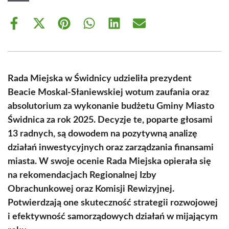
Share
Share
Share
Share
Share
Share
on
on
on
on
on
on
Facebook
X
Pinterest
WhatsApp
LinkedIn
Email
(Twitter)
Rada Miejska w Świdnicy udzieliła prezydent
Beacie Moskal-Słaniewskiej wotum zaufania oraz
absolutorium za wykonanie budżetu Gminy Miasto
Świdnica za rok 2025. Decyzje te, poparte głosami
13 radnych, są dowodem na pozytywną analizę
działań inwestycyjnych oraz zarządzania finansami
miasta. W swoje ocenie Rada Miejska opierała się
na rekomendacjach Regionalnej Izby
Obrachunkowej oraz Komisji Rewizyjnej.
Potwierdzają one skuteczność strategii rozwojowej
i efektywność samorządowych działań w mijającym