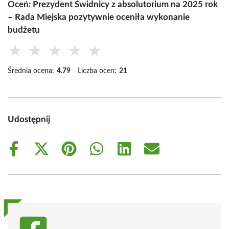
Oceń: Prezydent Świdnicy z absolutorium na 2025 rok
– Rada Miejska pozytywnie oceniła wykonanie
budżetu
★
★
★
★
★
Średnia ocena:
4.79
Liczba ocen:
21
Udostępnij
Share
Share
Share
Share
Share
Share
on
on
on
on
on
on
Facebook
X
Pinterest
WhatsApp
LinkedIn
Email
(Twitter)