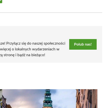
Share
on
Email
sze! Przyłącz się do naszej społeczności
Polub nas!
 więcej o lokalnych wydarzeniach w
zą stronę i bądź na bieżąco!