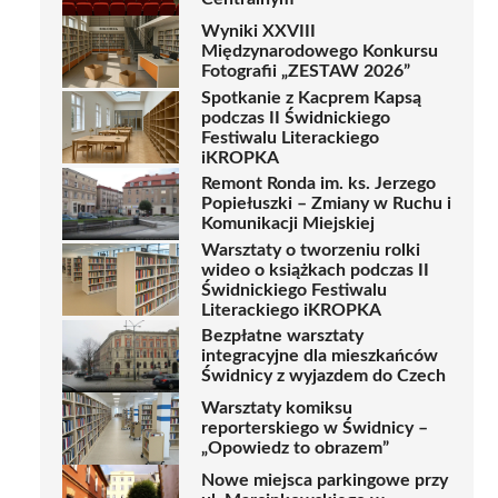
Wyniki XXVIII
Międzynarodowego Konkursu
Fotografii „ZESTAW 2026”
Spotkanie z Kacprem Kapsą
podczas II Świdnickiego
Festiwalu Literackiego
iKROPKA
Remont Ronda im. ks. Jerzego
Popiełuszki – Zmiany w Ruchu i
Komunikacji Miejskiej
Warsztaty o tworzeniu rolki
wideo o książkach podczas II
Świdnickiego Festiwalu
Literackiego iKROPKA
Bezpłatne warsztaty
integracyjne dla mieszkańców
Świdnicy z wyjazdem do Czech
Warsztaty komiksu
reporterskiego w Świdnicy –
„Opowiedz to obrazem”
Nowe miejsca parkingowe przy