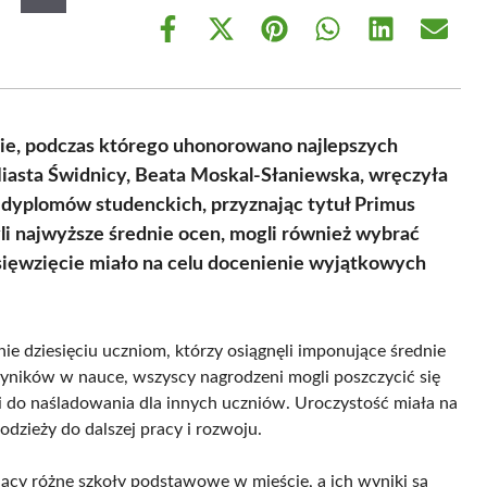
Share
Share
Share
Share
Share
Share
on
on
on
on
on
on
Facebook
X
Pinterest
WhatsApp
LinkedIn
Email
(Twitter)
e, podczas którego uhonorowano najlepszych
asta Świdnicy, Beata Moskal-Słaniewska, wręczyła
dyplomów studenckich, przyznając tytuł Primus
li najwyższe średnie ocen, mogli również wybrać
dsięwzięcie miało na celu docenienie wyjątkowych
ie dziesięciu uczniom, którzy osiągnęli imponujące średnie
yników w nauce, wszyscy nagrodzeni mogli poszczycić się
 do naśladowania dla innych uczniów. Uroczystość miała na
odzieży do dalszej pracy i rozwoju.
jący różne szkoły podstawowe w mieście, a ich wyniki są