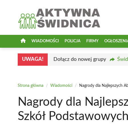
Przejdź
do
treści
WIADOMOŚCI
POLICJA
FIRMY
OGŁOSZENI
UWAGA!
Dołącz do nowej grupy
Świd
Strona główna
/
Wiadomości
/
Nagrody dla Najlepszych 
Nagrody dla Najlep
Szkół Podstawowych