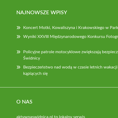
NAJNOWSZE WPISY
Koncert Motki, Kowaliszyna i Krakowskiego w Par
Wyniki XXVIII Międzynarodowego Konkursu Fotog
Policyjne patrole motocyklowe zwiększają bezpiec
Świdnicy
Bezpieczeństwo nad wodą w czasie letnich wakacji –
kąpiących się
O NAS
aktywnaswidnica.pl to lokalny serwis