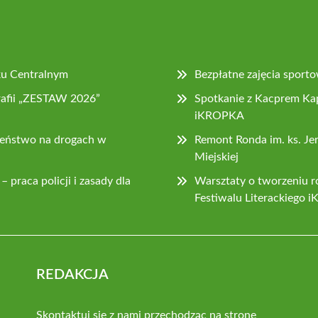
ku Centralnym
Bezpłatne zajęcia sport
rafii „ZESTAW 2026”
Spotkanie z Kacprem Kap
iKROPKA
zeństwo na drogach w
Remont Ronda im. ks. Je
Miejskiej
 praca policji i zasady dla
Warsztaty o tworzeniu ro
Festiwalu Literackiego
REDAKCJA
Skontaktuj się z nami przechodząc na stronę