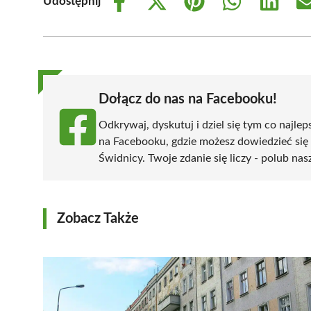
Udostępnij
Share
Share
Share
Share
Share
on
on
on
on
on
Facebook
X
Pinterest
WhatsApp
LinkedIn
(Twitter)
Dołącz do nas na Facebooku!
Odkrywaj, dyskutuj i dziel się tym co najlep
na Facebooku, gdzie możesz dowiedzieć się
Świdnicy. Twoje zdanie się liczy - polub nas
Zobacz Także