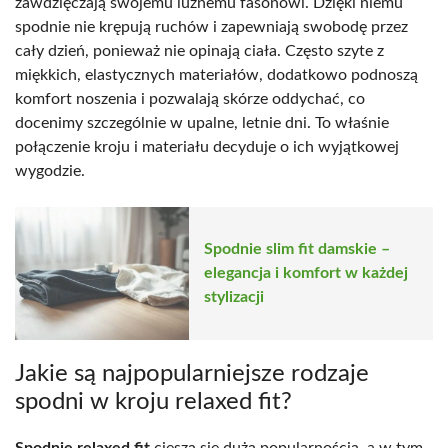
zawdzięczają swojemu luźnemu fasonowi. Dzięki niemu
spodnie nie krępują ruchów i zapewniają swobodę przez
cały dzień, ponieważ nie opinają ciała. Często szyte z
miękkich, elastycznych materiałów, dodatkowo podnoszą
komfort noszenia i pozwalają skórze oddychać, co
docenimy szczególnie w upalne, letnie dni. To właśnie
połączenie kroju i materiału decyduje o ich wyjątkowej
wygodzie.
Spodnie slim fit damskie –
elegancja i komfort w każdej
stylizacji
Jakie są najpopularniejsze rodzaje
spodni w kroju relaxed fit?
Spodnie relaxed fit
cieszą się dużą popularnością, a w tym