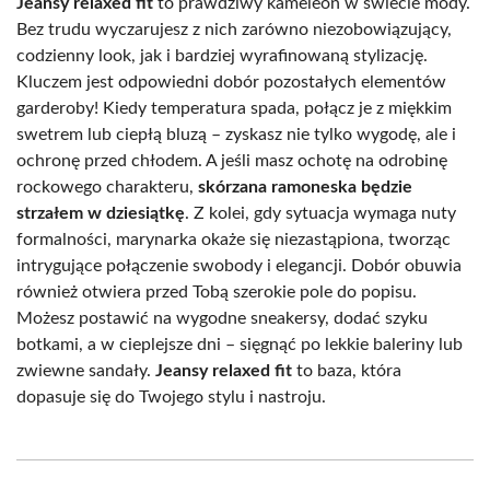
Jeansy relaxed fit
to prawdziwy kameleon w świecie mody.
Bez trudu wyczarujesz z nich zarówno niezobowiązujący,
codzienny look, jak i bardziej wyrafinowaną stylizację.
Kluczem jest odpowiedni dobór pozostałych elementów
garderoby! Kiedy temperatura spada, połącz je z miękkim
swetrem lub ciepłą bluzą – zyskasz nie tylko wygodę, ale i
ochronę przed chłodem. A jeśli masz ochotę na odrobinę
rockowego charakteru,
skórzana ramoneska będzie
strzałem w dziesiątkę
. Z kolei, gdy sytuacja wymaga nuty
formalności, marynarka okaże się niezastąpiona, tworząc
intrygujące połączenie swobody i elegancji. Dobór obuwia
również otwiera przed Tobą szerokie pole do popisu.
Możesz postawić na wygodne sneakersy, dodać szyku
botkami, a w cieplejsze dni – sięgnąć po lekkie baleriny lub
zwiewne sandały.
Jeansy relaxed fit
to baza, która
dopasuje się do Twojego stylu i nastroju.