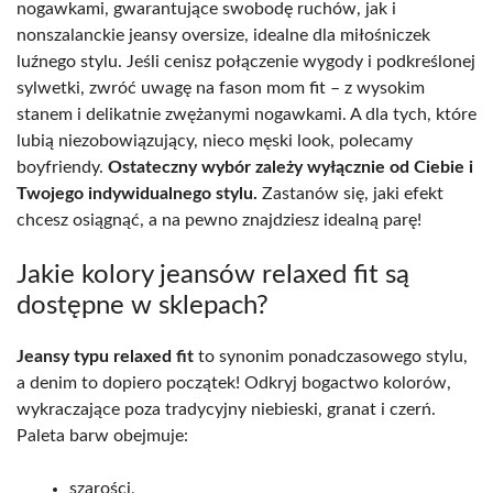
nogawkami, gwarantujące swobodę ruchów, jak i
nonszalanckie jeansy oversize, idealne dla miłośniczek
luźnego stylu. Jeśli cenisz połączenie wygody i podkreślonej
sylwetki, zwróć uwagę na fason mom fit – z wysokim
stanem i delikatnie zwężanymi nogawkami. A dla tych, które
lubią niezobowiązujący, nieco męski look, polecamy
boyfriendy.
Ostateczny wybór zależy wyłącznie od Ciebie i
Twojego indywidualnego stylu.
Zastanów się, jaki efekt
chcesz osiągnąć, a na pewno znajdziesz idealną parę!
Jakie kolory jeansów relaxed fit są
dostępne w sklepach?
Jeansy typu relaxed fit
to synonim ponadczasowego stylu,
a denim to dopiero początek! Odkryj bogactwo kolorów,
wykraczające poza tradycyjny niebieski, granat i czerń.
Paleta barw obejmuje:
szarości,