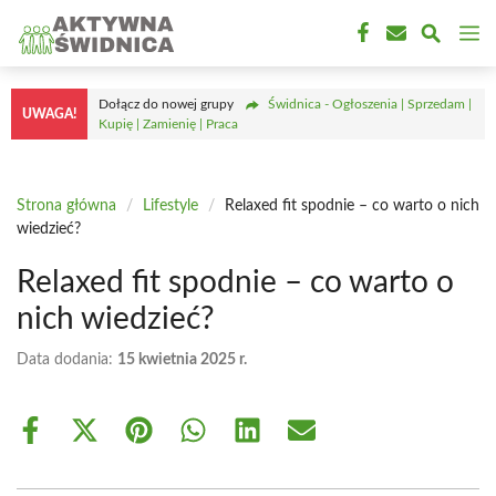
Przejdź
M
do
treści
Dołącz do nowej grupy
Świdnica - Ogłoszenia | Sprzedam |
UWAGA!
Kupię | Zamienię | Praca
Strona główna
/
Lifestyle
/
Relaxed fit spodnie – co warto o nich
wiedzieć?
Relaxed fit spodnie – co warto o
nich wiedzieć?
Data dodania:
15 kwietnia 2025 r.
Share
Share
Share
Share
Share
Share
on
on
on
on
on
on
Facebook
X
Pinterest
WhatsApp
LinkedIn
Email
(Twitter)