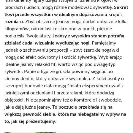
mankamenty figury dzięki swojemu luźnemu krojowi w
biodrach i udach, mogą różnie modelować sylwetkę.
Sekret
tkwi przede wszystkim w idealnym dopasowaniu kroju i
rozmiaru.
Zbyt obszerne jeansy mogą dodać optycznie kilka
kilogramów, natomiast te skrojone w punkt, pięknie
podkreślą Twoje atuty.
Jeansy z wysokim stanem potrafią
zdziałać cuda, wizualnie wydłużając nogi.
Pamiętajmy
jednak o zachowaniu proporcji – zbyt szerokie nogawki
mogą dać efekt odwrotny i skrócić sylwetkę. Wybierając
idealne jeansy relaxed fit, warto wziąć pod uwagę typ
sylwetki. Panie o figurze gruszki powinny sięgnąć po
ciemny denim, który optycznie wysmukla. Z kolei osoby o
szczupłej budowie ciała mogą śmiało eksperymentować z
jaśniejszymi odcieniami i przetarciami, które dodadzą
objętości. Nie zapominajmy też o komforcie i swobodzie,
jakie dają luźne jeansy.
To poczucie przekłada się na
większą pewność siebie, która ma niebagatelny wpływ na
to, jak się prezentujemy.