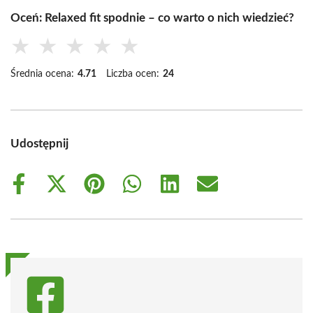
Oceń: Relaxed fit spodnie – co warto o nich wiedzieć?
★
★
★
★
★
Średnia ocena:
4.71
Liczba ocen:
24
Udostępnij
Share
Share
Share
Share
Share
Share
on
on
on
on
on
on
Facebook
X
Pinterest
WhatsApp
LinkedIn
Email
(Twitter)