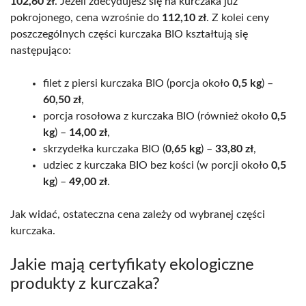
102,60 zł
. Jeżeli zdecydujesz się na kurczaka już
pokrojonego, cena wzrośnie do
112,10 zł
. Z kolei ceny
poszczególnych części kurczaka BIO kształtują się
następująco:
filet z piersi kurczaka BIO (porcja około
0,5 kg
) –
60,50 zł
,
porcja rosołowa z kurczaka BIO (również około
0,5
kg
) –
14,00 zł
,
skrzydełka kurczaka BIO (
0,65 kg
) –
33,80 zł
,
udziec z kurczaka BIO bez kości (w porcji około
0,5
kg
) –
49,00 zł
.
Jak widać, ostateczna cena zależy od wybranej części
kurczaka.
Jakie mają certyfikaty ekologiczne
produkty z kurczaka?