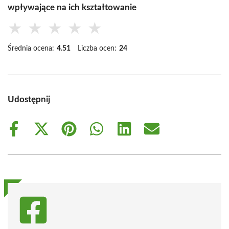
wpływające na ich kształtowanie
★
★
★
★
★
Średnia ocena:
4.51
Liczba ocen:
24
Udostępnij
Share
Share
Share
Share
Share
Share
on
on
on
on
on
on
Facebook
X
Pinterest
WhatsApp
LinkedIn
Email
(Twitter)