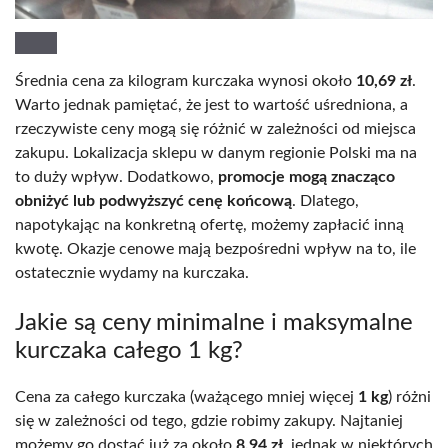
Średnia cena za kilogram kurczaka wynosi około
10,69 zł
.
Warto jednak pamiętać, że jest to wartość uśredniona, a
rzeczywiste ceny mogą się różnić w zależności od miejsca
zakupu. Lokalizacja sklepu w danym regionie Polski ma na
to duży wpływ. Dodatkowo,
promocje mogą znacząco
obniżyć lub podwyższyć cenę końcową
. Dlatego,
napotykając na konkretną ofertę, możemy zapłacić inną
kwotę. Okazje cenowe mają bezpośredni wpływ na to, ile
ostatecznie wydamy na kurczaka.
Jakie są ceny minimalne i maksymalne
kurczaka całego 1 kg?
Cena za całego kurczaka (ważącego mniej więcej
1 kg
) różni
się w zależności od tego, gdzie robimy zakupy. Najtaniej
możemy go dostać już za około
8,94 zł
, jednak w niektórych