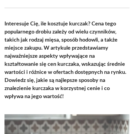
Facebook
X
Pinterest
WhatsApp
LinkedIn
Email
(Twitter)
Interesuje Cię, ile kosztuje kurczak? Cena tego
popularnego drobiu zależy od wielu czynników,
takich jak rodzaj mięsa, sposób hodowli, a także
miejsce zakupu. W artykule przedstawiamy
najważniejsze aspekty wpływające na
kształtowanie się cen kurczaka, wskazując średnie
wartości i różnice w ofertach dostępnych na rynku.
Dowiedz się, jakie są najlepsze sposoby na
znalezienie kurczaka w korzystnej cenie i co
wpływa na jego wartość!