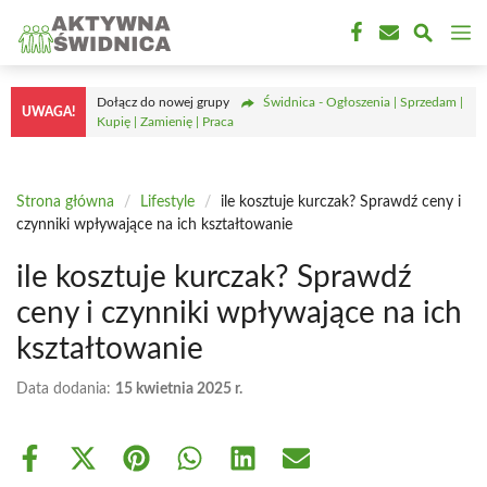
Przejdź
M
do
treści
Dołącz do nowej grupy
Świdnica - Ogłoszenia | Sprzedam |
UWAGA!
Kupię | Zamienię | Praca
Strona główna
/
Lifestyle
/
ile kosztuje kurczak? Sprawdź ceny i
czynniki wpływające na ich kształtowanie
ile kosztuje kurczak? Sprawdź
ceny i czynniki wpływające na ich
kształtowanie
Data dodania:
15 kwietnia 2025 r.
Share
Share
Share
Share
Share
Share
on
on
on
on
on
on