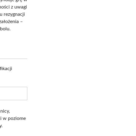
ności z uwagi
u rezygnacji
założenia –
bolu.
ikacji
nicy,
ki w poziome
y.