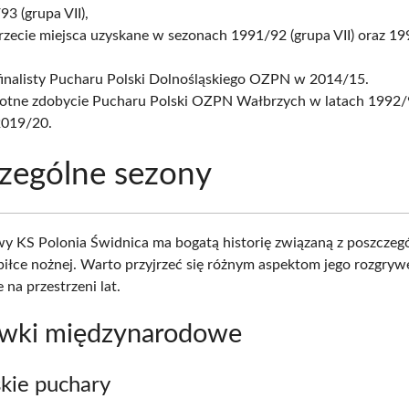
3 (grupa VII),
rzecie miejsca uzyskane w sezonach 1991/92 (grupa VII) oraz 19
 finalisty Pucharu Polski Dolnośląskiego OZPN w 2014/15.
rotne zdobycie Pucharu Polski OZPN Wałbrzych w latach 1992
2019/20.
zególne sezony
y KS Polonia Świdnica ma bogatą historię związaną z poszczeg
iłce nożnej. Warto przyjrzeć się różnym aspektom jego rozgrywe
 na przestrzeni lat.
wki międzynarodowe
kie puchary