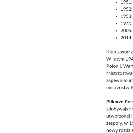
1951:
1952:
1953:
19??:
2005:
2014:
Klub został 
W lutym 194
Polonii. War
Mistrzostwa
zapewniło i
mistrzostw Po
Piłkarze Pol
zdobywając t
utworzonej I
zespoły, w 1
nowy rozdzia