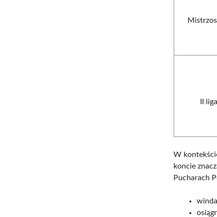
Mistrzo
II lig
W kontekści
koncie znac
Pucharach Po
winda
osiągn