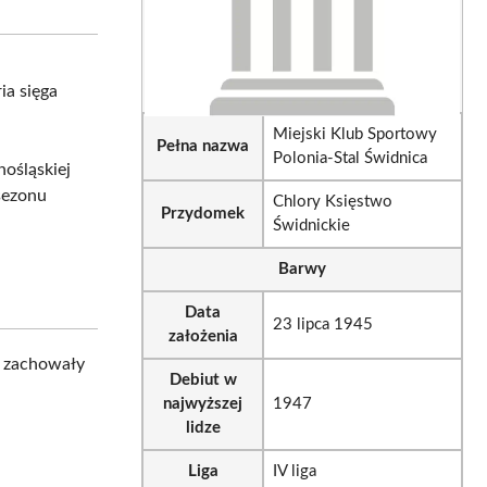
tsApp
LinkedIn
Email
ia sięga
Miejski Klub Sportowy
Pełna nazwa
Polonia-Stal Świdnica
nośląskiej
sezonu
Chlory Księstwo
Przydomek
Świdnickie
Barwy
Data
23 lipca 1945
założenia
j zachowały
Debiut w
najwyższej
1947
lidze
Liga
IV liga