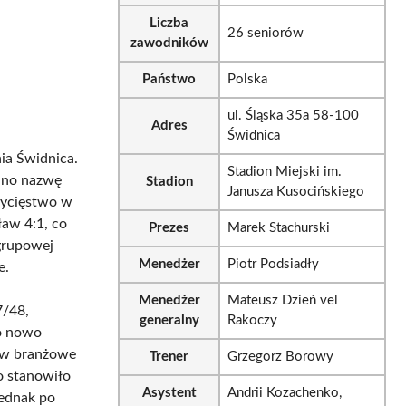
Liczba
26 seniorów
zawodników
Państwo
Polska
ul. Śląska 35a 58-100
Adres
Świdnica
ia Świdnica.
Stadion Miejski im.
ano nazwę
Stadion
Janusza Kusocińskiego
wycięstwo w
aw 4:1, co
Prezes
Marek Stachurski
grupowej
Menedżer
Piotr Podsiadły
e.
Menedżer
Mateusz Dzień vel
7/48,
generalny
Rakoczy
do nowo
w w branżowe
Trener
Grzegorz Borowy
o stanowiło
Asystent
Andrii Kozachenko,
jednak po