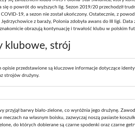
tara się o powrót do wyższych lig. Sezon 2019/20 przechodził trud
COVID-19, a sezon nie został ukończony. Ostatecznie, z powod
 Jędrzychowice z baraży, Polonia zdobyła awans do III ligi. Data 
znakomicie obrazują kontynuację i trwałość klubu w polskim fut
 klubowe, strój
opisie przedstawione są kluczowe informacje dotyczące identyf
az strojów drużyny.
y przyjął barwy biało-zielone, co wyróżnia jego drużynę. Zawod
w meczach na własnym boisku, zazwyczaj noszą pasiaste koszul
ielone, do których dobierane są czarne spodenki oraz czarne getr