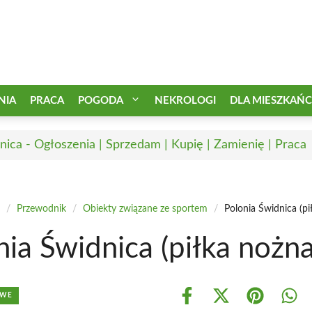
NIA
PRACA
POGODA
NEKROLOGI
DLA MIESZKAŃ
nica - Ogłoszenia | Sprzedam | Kupię | Zamienię | Praca
/
Przewodnik
/
Obiekty związane ze sportem
/
Polonia Świdnica (pi
nia Świdnica (piłka nożna
OWE
Share
Share
Share
Shar
on
on
on
on