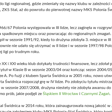
do ligi regionalnej, gdzie zmieniały się nazwy klubu w zależności
z, ZKS Stal, aż do powrotu do pierwotnej nazwy MKS Polonia Ś
66/67 Polonia występowała w III lidze, lecz zaginęła w rozgryw
a spadkowym miejscu oraz powracając do regionalnych zmagań. 
ił w sezonie 1991/92, kiedy to drużyna zdobyła 3. miejsce w III 
ownie nie udało się utrzymać w II lidze i w sezonie 1997/98 Pol
j ligi po trudnym roku.
 XX i XXI wieku klub dotykały trudności finansowe, lecz zdołał p
ytuł w Klasie B w sezonie 2003/04 oraz kończąc sezon 2004/05
ze A. Po fuzji z klubem Sparta Świdnica w 2005 roku, nowo u
a Świdnica rozpoczął grę w IV lidze. Po zdobyciu tytułu mistrza 
j w sezonie 2007/2008, drużyna niestety nie zdobyła awansu do II
mo prób, jakie podjęli ze
Śląskiem II Wrocław
i
Czarnymi Żagań
.
tal Świdnica w 2014 roku, która zainaugurowała nową jakość w
czy się założeniem klubu MKS Polonia-Stal Świdnica, który kon