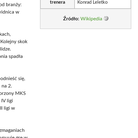
trenera
Konrad Leletko
 od branży:
widnica w
Źródło:
Wikipedia
kach,
Kolejny skok
lidze.
onia spadła
odnieść się,
 na 2.
tworzony MKS
IV ligi
 ligi w
 zmaganiach
tynuuje grę w