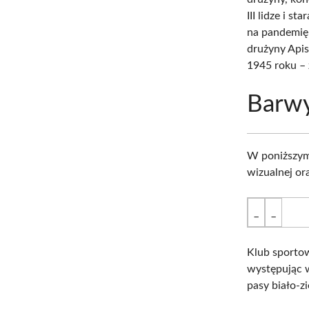
III lidze i s
na pandemię 
drużyny Apis
1945 roku – 
Barwy
W poniższym 
wizualnej or
_
_
Klub sportow
występując 
pasy biało-z