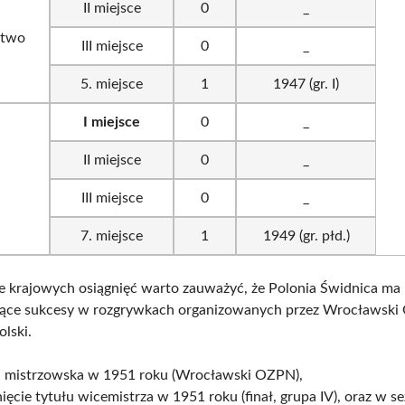
II miejsce
0
_
stwo
III miejsce
0
_
5. miejsce
1
1947 (gr. I)
I miejsce
0
_
II miejsce
0
_
a
III miejsce
0
_
7. miejsce
1
1949 (gr. płd.)
e krajowych osiągnięć warto zauważyć, że Polonia Świdnica ma
zące sukcesy w rozgrywkach organizowanych przez Wrocławski
lski.
 mistrzowska w 1951 roku (Wrocławski OZPN),
ięcie tytułu wicemistrza w 1951 roku (finał, grupa IV), oraz w s