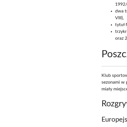
1992/9
dwa t
VIII),
tytuł
trzyk
oraz 
Poszc
Klub sportow
sezonami w p
miały miejsce
Rozgry
Europejs