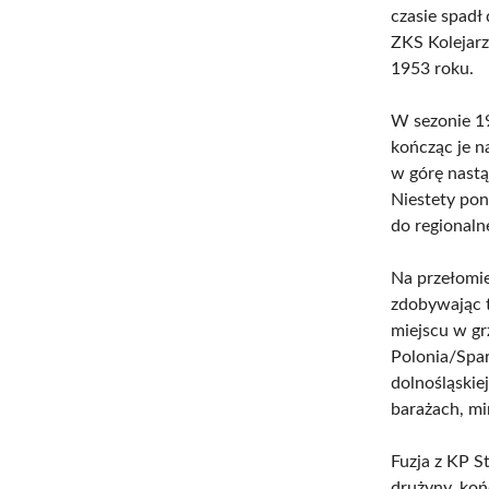
czasie spadł 
ZKS Kolejar
1953 roku.
W sezonie 19
kończąc je n
w górę nastąp
Niestety pon
do regionalne
Na przełomie
zdobywając t
miejscu w gr
Polonia/Spart
dolnośląskie
barażach, mi
Fuzja z KP S
drużyny, koń