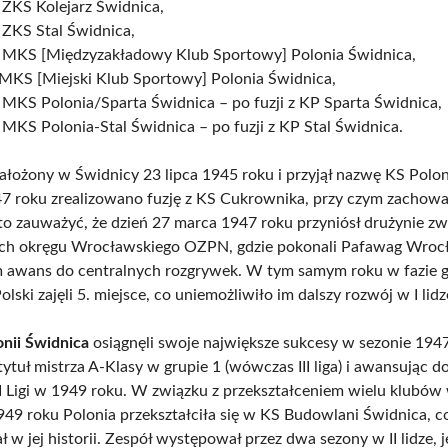
 ZKS Kolejarz Świdnica,
 ZKS Stal Świdnica,
 MKS [Międzyzakładowy Klub Sportowy] Polonia Świdnica,
 MKS [Miejski Klub Sportowy] Polonia Świdnica,
 MKS Polonia/Sparta Świdnica – po fuzji z KP Sparta Świdnica,
 MKS Polonia-Stal Świdnica – po fuzji z KP Stal Świdnica.
założony w Świdnicy 23 lipca 1945 roku i przyjął nazwę KS Polon
7 roku zrealizowano fuzję z KS Cukrownika, przy czym zachow
to zauważyć, że dzień 27 marca 1947 roku przyniósł drużynie z
ch okręgu Wrocławskiego OZPN, gdzie pokonali Pafawag Wrocł
m awans do centralnych rozgrywek. W tym samym roku w fazie 
lski zajęli 5. miejsce, co uniemożliwiło im dalszy rozwój w I lidz
onii Świdnica
osiągnęli swoje największe sukcesy w sezonie 194
ytuł mistrza A-Klasy w grupie 1 (wówczas III liga) i awansując 
I Ligi w 1949 roku. W związku z przekształceniem wielu klubó
949 roku Polonia przekształciła się w KS Budowlani Świdnica, c
ł w jej historii. Zespół występował przez dwa sezony w II lidze, 