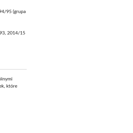
94/95 (grupa
/93, 2014/15
ólnymi
k, które