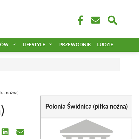
CÓW
LIFESTYLE
PRZEWODNIK
LUDZIE
łka nożna)
Polonia Świdnica (piłka nożna)
)
e
Share
Share
on
on