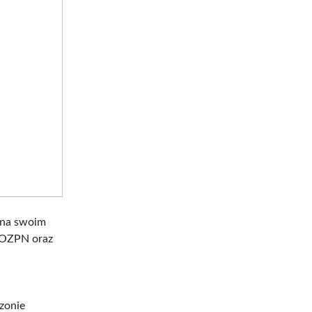
 na swoim
 OZPN oraz
ezonie