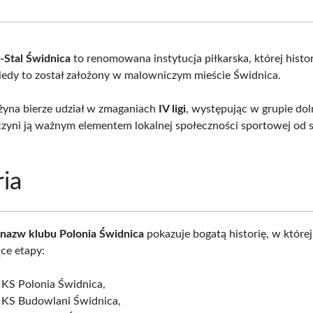
Facebook
X
Pinterest
Wha
(Twitter)
-Stal Świdnica
to renomowana instytucja piłkarska, której histor
iedy to został założony w malowniczym mieście Świdnica.
żyna bierze udział w zmaganiach
IV ligi
, występując w grupie dol
zyni ją ważnym elementem lokalnej społeczności sportowej od 
ria
 nazw klubu Polonia Świdnica
pokazuje bogatą historię, w które
ące etapy:
 KS Polonia Świdnica,
 KS Budowlani Świdnica,