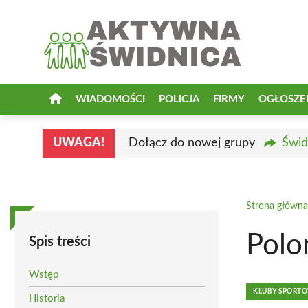
Przejdź
do
treści
WIADOMOŚCI
POLICJA
FIRMY
OGŁOSZE
UWAGA!
Dołącz do nowej grupy
Świd
Strona główna
Polo
Spis treści
Wstęp
KLUBY SPORT
Historia