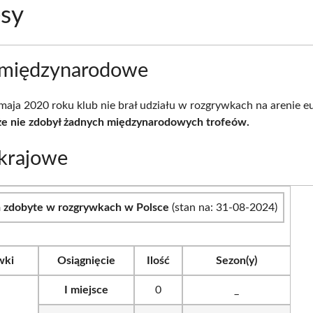
sy
 międzynarodowe
maja 2020 roku klub nie brał udziału w rozgrywkach na arenie eu
 że nie zdobył żadnych międzynarodowych trofeów.
 krajowe
a zdobyte w rozgrywkach w Polsce
(stan na: 31-08-2024)
wki
Osiągnięcie
Ilość
Sezon(y)
I miejsce
0
_