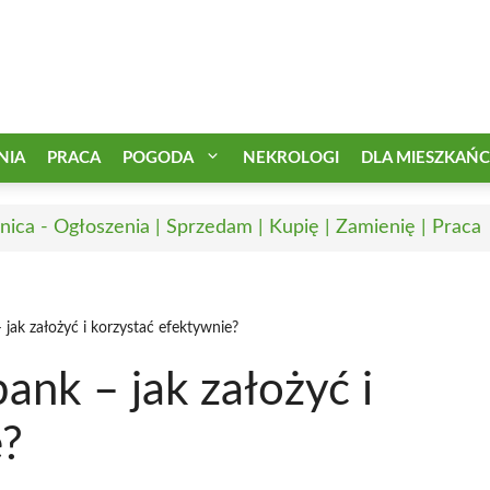
NIA
PRACA
POGODA
NEKROLOGI
DLA MIESZKAŃ
nica - Ogłoszenia | Sprzedam | Kupię | Zamienię | Praca
 jak założyć i korzystać efektywnie?
bank – jak założyć i
e?