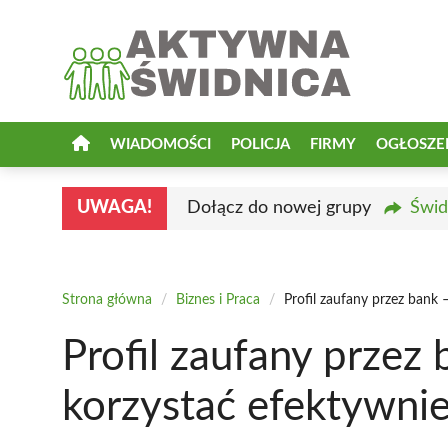
Przejdź
do
treści
WIADOMOŚCI
POLICJA
FIRMY
OGŁOSZE
UWAGA!
Dołącz do nowej grupy
Świd
Strona główna
/
Biznes i Praca
/
Profil zaufany przez bank –
Profil zaufany przez 
korzystać efektywni