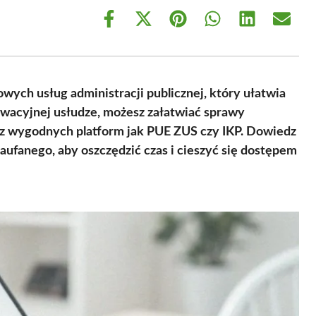
Share
Share
Share
Share
Share
Share
on
on
on
on
on
on
Facebook
X
Pinterest
WhatsApp
LinkedIn
Email
(Twitter)
rowych usług administracji publicznej, który ułatwia
nowacyjnej usłudze, możesz załatwiać sprawy
z wygodnych platform jak PUE ZUS czy IKP. Dowiedz
 zaufanego, aby oszczędzić czas i cieszyć się dostępem