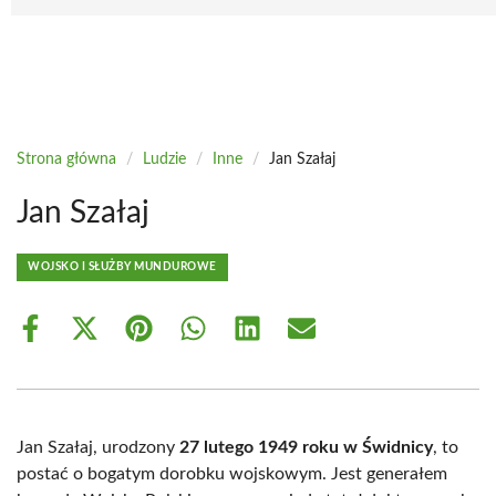
Strona główna
/
Ludzie
/
Inne
/
Jan Szałaj
Jan Szałaj
WOJSKO I SŁUŻBY MUNDUROWE
Share
Share
Share
Share
Share
Share
on
on
on
on
on
on
Facebook
X
Pinterest
WhatsApp
LinkedIn
Email
(Twitter)
Jan Szałaj, urodzony
27 lutego 1949 roku w Świdnicy
, to
postać o bogatym dorobku wojskowym. Jest generałem