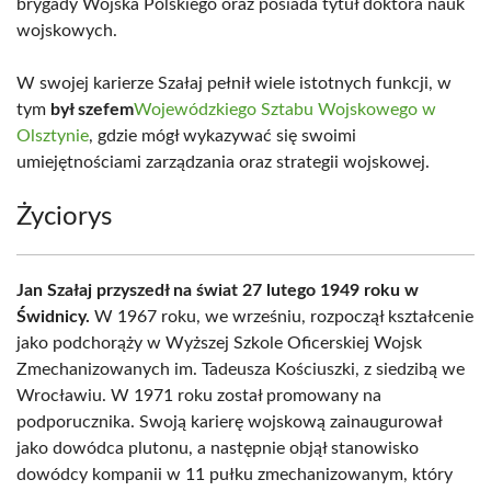
brygady Wojska Polskiego oraz posiada tytuł doktora nauk
wojskowych.
W swojej karierze Szałaj pełnił wiele istotnych funkcji, w
tym
był szefem
Wojewódzkiego Sztabu Wojskowego w
Olsztynie
, gdzie mógł wykazywać się swoimi
umiejętnościami zarządzania oraz strategii wojskowej.
Życiorys
Jan Szałaj przyszedł na świat 27 lutego 1949 roku w
Świdnicy.
W 1967 roku, we wrześniu, rozpoczął kształcenie
jako podchorąży w Wyższej Szkole Oficerskiej Wojsk
Zmechanizowanych im. Tadeusza Kościuszki, z siedzibą we
Wrocławiu. W 1971 roku został promowany na
podporucznika. Swoją karierę wojskową zainaugurował
jako dowódca plutonu, a następnie objął stanowisko
dowódcy kompanii w 11 pułku zmechanizowanym, który