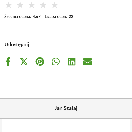
★
★
★
★
★
Średnia ocena:
4.67
Liczba ocen:
22
Udostępnij
Share
Share
Share
Share
Share
Share
on
on
on
on
on
on
Facebook
X
Pinterest
WhatsApp
LinkedIn
Email
(Twitter)
Jan Szałaj