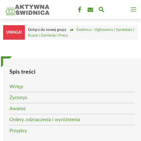
Przejdź
M
do
treści
Dołącz do nowej grupy
Świdnica - Ogłoszenia | Sprzedam |
UWAGA!
Kupię | Zamienię | Praca
Spis treści
Wstęp
Życiorys
Awanse
Ordery, odznaczenia i wyróżnienia
Przypisy