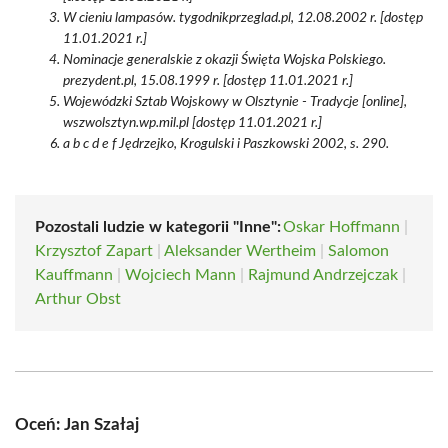
W cieniu lampasów. tygodnikprzeglad.pl, 12.08.2002 r. [dostęp
11.01.2021 r.]
Nominacje generalskie z okazji Święta Wojska Polskiego.
prezydent.pl, 15.08.1999 r. [dostęp 11.01.2021 r.]
Wojewódzki Sztab Wojskowy w Olsztynie - Tradycje [online],
wszwolsztyn.wp.mil.pl [dostęp 11.01.2021 r.]
a b c d e f Jędrzejko, Krogulski i Paszkowski 2002, s. 290.
Pozostali ludzie w kategorii "Inne":
Oskar Hoffmann
|
Krzysztof Zapart
|
Aleksander Wertheim
|
Salomon
Kauffmann
|
Wojciech Mann
|
Rajmund Andrzejczak
|
Arthur Obst
Oceń: Jan Szałaj