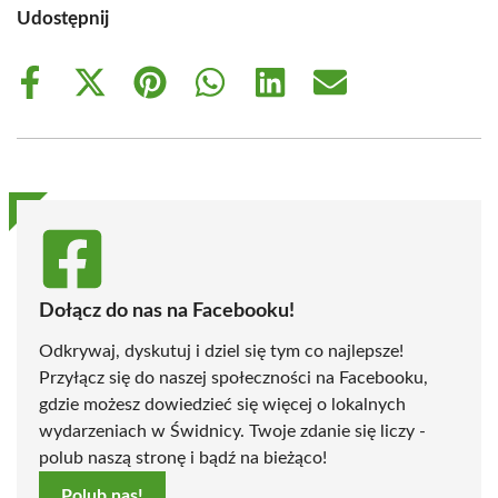
Udostępnij
Share
Share
Share
Share
Share
Share
on
on
on
on
on
on
Facebook
X
Pinterest
WhatsApp
LinkedIn
Email
(Twitter)
Dołącz do nas na Facebooku!
Odkrywaj, dyskutuj i dziel się tym co najlepsze!
Przyłącz się do naszej społeczności na Facebooku,
gdzie możesz dowiedzieć się więcej o lokalnych
wydarzeniach w Świdnicy. Twoje zdanie się liczy -
polub naszą stronę i bądź na bieżąco!
Polub nas!