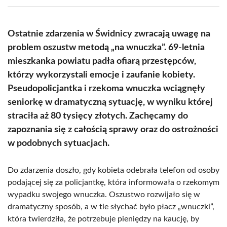
(Twitter)
Ostatnie zdarzenia w Świdnicy zwracają uwagę na
problem oszustw metodą „na wnuczka”. 69-letnia
mieszkanka powiatu padła ofiarą przestępców,
którzy wykorzystali emocje i zaufanie kobiety.
Pseudopolicjantka i rzekoma wnuczka wciągnęły
seniorkę w dramatyczną sytuację, w wyniku której
straciła aż 80 tysięcy złotych. Zachęcamy do
zapoznania się z całością sprawy oraz do ostrożności
w podobnych sytuacjach.
Do zdarzenia doszło, gdy kobieta odebrała telefon od osoby
podającej się za policjantkę, która informowała o rzekomym
wypadku swojego wnuczka. Oszustwo rozwijało się w
dramatyczny sposób, a w tle słychać było płacz „wnuczki”,
która twierdziła, że potrzebuje pieniędzy na kaucję, by