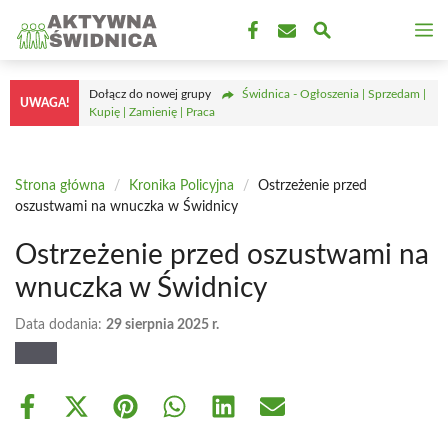
Przejdź
M
do
treści
Dołącz do nowej grupy
Świdnica - Ogłoszenia | Sprzedam |
UWAGA!
Kupię | Zamienię | Praca
Strona główna
/
Kronika Policyjna
/
Ostrzeżenie przed
oszustwami na wnuczka w Świdnicy
Ostrzeżenie przed oszustwami na
wnuczka w Świdnicy
Data dodania:
29 sierpnia 2025 r.
Share
Share
Share
Share
Share
Share
on
on
on
on
on
on
Facebook
X
Pinterest
WhatsApp
LinkedIn
Email