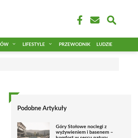
CÓW
LIFESTYLE
PRZEWODNIK
LUDZIE
Podobne Artykuły
Góry Stołowe noclegi z
wyżywieniem i basenem –
komfort w sercu natury