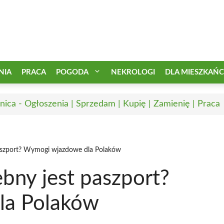
NIA
PRACA
POGODA
NEKROLOGI
DLA MIESZKAŃ
nica - Ogłoszenia | Sprzedam | Kupię | Zamienię | Praca
paszport? Wymogi wjazdowe dla Polaków
ebny jest paszport?
la Polaków