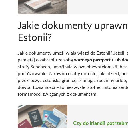
Jakie dokumenty uprawni
Estonii?
Jakie dokumenty umożliwiają wjazd do Estonii? Jeżeli j
pamiętaj o zabraniu ze sobą
ważnego paszportu lub do
strefy Schengen, umożliwia wjazd obywatelom UE bez k
podróżowanie. Zarówno osoby dorosłe, jak i dzieci, po
przekroczyć estońską granicę. Planując rodzinny urlop
dowód tożsamości – to niezwykle istotne. Estonia serd
formalności związanych z dokumentami.
Czy do Irlandii potrzeb