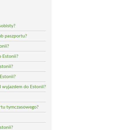
sobisty?
b paszportu?
onii?
 Estonii?
stonii?
Estonii?
d wyjazdem do Estonii?
ortu tymczasowego?
stonii?