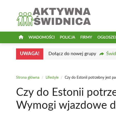
Przejdź
do
treści
WIADOMOŚCI
POLICJA
FIRMY
OGŁOSZE
UWAGA!
Dołącz do nowej grupy
Świd
Strona główna
/
Lifestyle
/
Czy do Estonii potrzebny jest 
Czy do Estonii potrz
Wymogi wjazdowe d