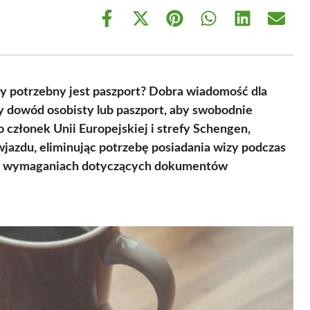
Share
Share
Share
Share
Share
Share
on
on
on
on
on
on
Facebook
X
Pinterest
WhatsApp
LinkedIn
Email
(Twitter)
czy potrzebny jest paszport? Dobra wiadomość dla
y dowód osobisty lub paszport, aby swobodnie
o członek Unii Europejskiej i strefy Schengen,
jazdu, eliminując potrzebę posiadania wizy podczas
 o wymaganiach dotyczących dokumentów