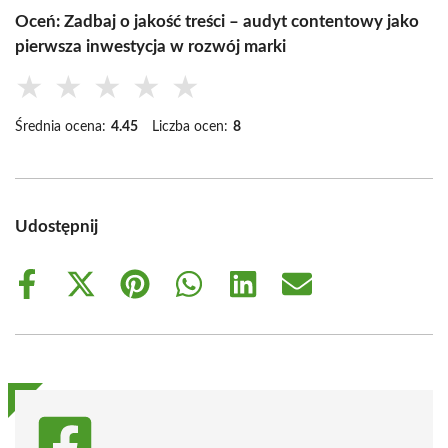
Oceń: Zadbaj o jakość treści – audyt contentowy jako
pierwsza inwestycja w rozwój marki
★
★
★
★
★
Średnia ocena:
4.45
Liczba ocen:
8
Udostępnij
Share
Share
Share
Share
Share
Share
on
on
on
on
on
on
Facebook
X
Pinterest
WhatsApp
LinkedIn
Email
(Twitter)