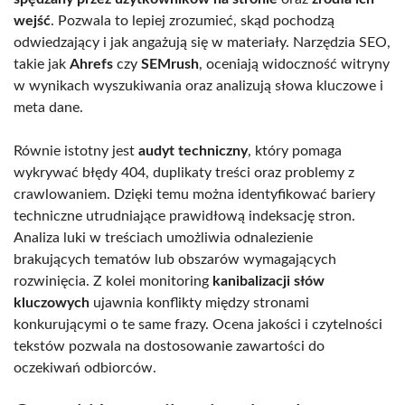
wejść
. Pozwala to lepiej zrozumieć, skąd pochodzą
odwiedzający i jak angażują się w materiały. Narzędzia SEO,
takie jak
Ahrefs
czy
SEMrush
, oceniają widoczność witryny
w wynikach wyszukiwania oraz analizują słowa kluczowe i
meta dane.
Równie istotny jest
audyt techniczny
, który pomaga
wykrywać błędy 404, duplikaty treści oraz problemy z
crawlowaniem. Dzięki temu można identyfikować bariery
techniczne utrudniające prawidłową indeksację stron.
Analiza luki w treściach umożliwia odnalezienie
brakujących tematów lub obszarów wymagających
rozwinięcia. Z kolei monitoring
kanibalizacji słów
kluczowych
ujawnia konflikty między stronami
konkurującymi o te same frazy. Ocena jakości i czytelności
tekstów pozwala na dostosowanie zawartości do
oczekiwań odbiorców.