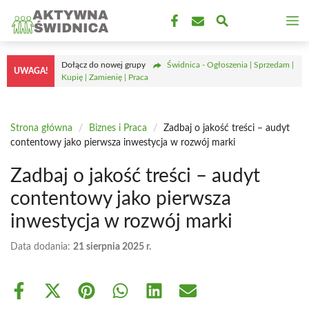
Przejdź
M
do
treści
Dołącz do nowej grupy
Świdnica - Ogłoszenia | Sprzedam |
UWAGA!
Kupię | Zamienię | Praca
Strona główna
/
Biznes i Praca
/
Zadbaj o jakość treści – audyt
contentowy jako pierwsza inwestycja w rozwój marki
Zadbaj o jakość treści – audyt
contentowy jako pierwsza
inwestycja w rozwój marki
Data dodania:
21 sierpnia 2025 r.
Share
Share
Share
Share
Share
Share
on
on
on
on
on
on