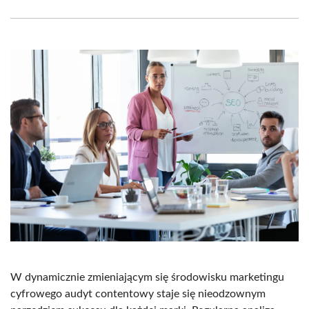
Facebook
X
Pinterest
WhatsApp
LinkedIn
Email
(Twitter)
W dynamicznie zmieniającym się środowisku marketingu
cyfrowego audyt contentowy staje się nieodzownym