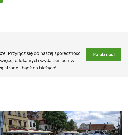
Share
on
Email
sze! Przyłącz się do naszej społeczności
Polub nas!
 więcej o lokalnych wydarzeniach w
zą stronę i bądź na bieżąco!