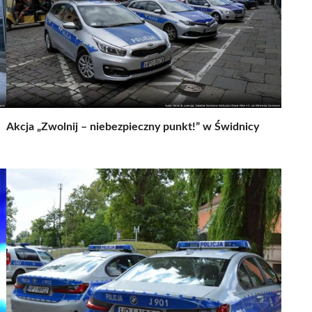
Akcja „Zwolnij – niebezpieczny punkt!” w Świdnicy