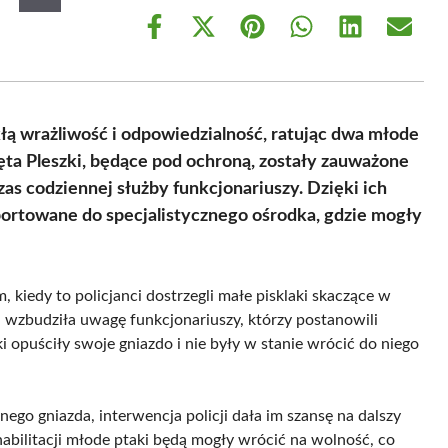
Share
Share
Share
Share
Share
Share
on
on
on
on
on
on
Facebook
X
Pinterest
WhatsApp
LinkedIn
Email
(Twitter)
łą wrażliwość i odpowiedzialność, ratując dwa młode
klęta Pleszki, będące pod ochroną, zostały zauważone
as codziennej służby funkcjonariuszy. Dzięki ich
sportowane do specjalistycznego ośrodka, gdzie mogły
kiedy to policjanci dostrzegli małe pisklaki skaczące w
 wzbudziła uwagę funkcjonariuszy, którzy postanowili
i opuściły swoje gniazdo i nie były w stanie wrócić do niego
lnego gniazda, interwencja policji dała im szansę na dalszy
bilitacji młode ptaki będą mogły wrócić na wolność, co