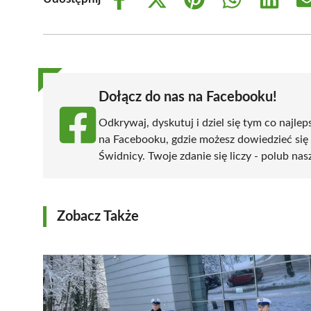
Share
Share
Share
Share
Share
on
on
on
on
on
Facebook
X
Pinterest
WhatsApp
LinkedIn
(Twitter)
Dołącz do nas na Facebooku!
Odkrywaj, dyskutuj i dziel się tym co najlep
na Facebooku, gdzie możesz dowiedzieć się
Świdnicy. Twoje zdanie się liczy - polub nas
Zobacz Także