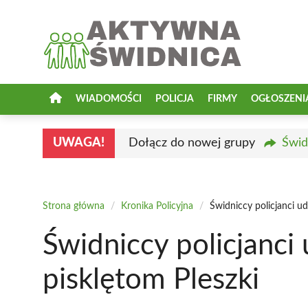
Przejdź
do
treści
WIADOMOŚCI
POLICJA
FIRMY
OGŁOSZENI
UWAGA!
Dołącz do nowej grupy
Świd
Strona główna
/
Kronika Policyjna
/
Świdniccy policjanci ud
Świdniccy policjanci 
pisklętom Pleszki