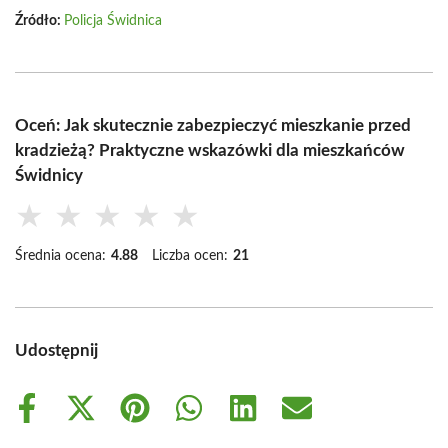
Źródło:
Policja Świdnica
Oceń: Jak skutecznie zabezpieczyć mieszkanie przed
kradzieżą? Praktyczne wskazówki dla mieszkańców
Świdnicy
★
★
★
★
★
Średnia ocena:
4.88
Liczba ocen:
21
Udostępnij
Share
Share
Share
Share
Share
Share
on
on
on
on
on
on
Facebook
X
Pinterest
WhatsApp
LinkedIn
Email