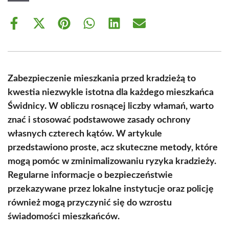
Share
Share
Share
Share
Share
Share
on
on
on
on
on
on
Facebook
X
Pinterest
WhatsApp
LinkedIn
Email
(Twitter)
Zabezpieczenie mieszkania przed kradzieżą to
kwestia niezwykle istotna dla każdego mieszkańca
Świdnicy. W obliczu rosnącej liczby włamań, warto
znać i stosować podstawowe zasady ochrony
własnych czterech kątów. W artykule
przedstawiono proste, acz skuteczne metody, które
mogą pomóc w zminimalizowaniu ryzyka kradzieży.
Regularne informacje o bezpieczeństwie
przekazywane przez lokalne instytucje oraz policję
również mogą przyczynić się do wzrostu
świadomości mieszkańców.