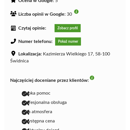
Ocena w Google:
5
Liczba opinii w Google:
30
Czytaj opinie:
Zobacz profil
Numer telefonu:
Pokaż numer
Lokalizacja:
Kazimierza Wielkiego 17, 58-100
Świdnica
Najczęściej doceniane przez klientów:
szybka pomoc
profesjonalna obsługa
miła atmosfera
przystępna cena