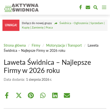
Przejdź
M
do
treści
Dołącz do nowej grupy
Świdnica - Ogłoszenia | Sprzedam |
UWAGA!
Kupię | Zamienię | Praca
Strona główna
/
Firmy
/
Motoryzacja i Transport
/
Laweta
Świdnica – Najlepsze Firmy w 2026 roku
Laweta Świdnica – Najlepsze
Firmy w 2026 roku
Data dodania:
1 sierpnia 2026 r.
Share
Share
Share
Share
Share
Share
on
on
on
on
on
on
Facebook
X
Pinterest
WhatsApp
LinkedIn
Email
(Twitter)