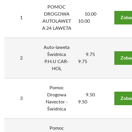
POMOC
DROGOWA
10.00
1
Zoba
AUTOLAWET
10.00
A 24 LAWETA
Auto-laweta
Świdnica
9.75
2
Zoba
P.H.U CAR-
9.75
HOL
Pomoc
Drogowa
9.50
3
Zoba
Navector -
9.50
Świdnica
Pomoc