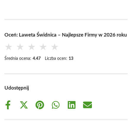
Oceń: Laweta Świdnica – Najlepsze Firmy w 2026 roku
★
★
★
★
★
Średnia ocena:
4.47
Liczba ocen:
13
Udostępnij
Share
Share
Share
Share
Share
Share
on
on
on
on
on
on
Facebook
X
Pinterest
WhatsApp
LinkedIn
Email
(Twitter)